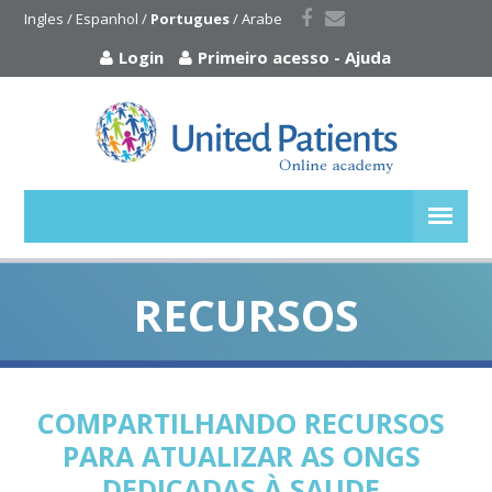
Ingles
 / 
Espanhol
 / 
Portugues
 / 
Arabe
Login
Primeiro acesso
-
Ajuda
RECURSOS
COMPARTILHANDO RECURSOS
PARA ATUALIZAR AS ONGS
DEDICADAS À SAUDE