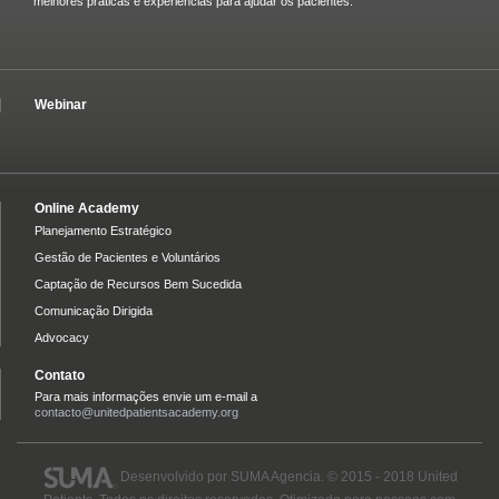
melhores práticas e experiências para ajudar os pacientes.
Webinar
Online Academy
Planejamento Estratégico
Gestão de Pacientes e Voluntários
Captação de Recursos Bem Sucedida
Comunicação Dirigida
Advocacy
Contato
Para mais informações envie um e-mail a
contacto@unitedpatientsacademy.org
Desenvolvido por
SUMA Agencia
. © 2015 - 2018 United