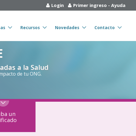
Login
Primer ingreso
-
Ayuda
tas
Recursos
Novedades
Contacto
E
adas a la Salud
impacto de tu ONG.
iba un
ificado