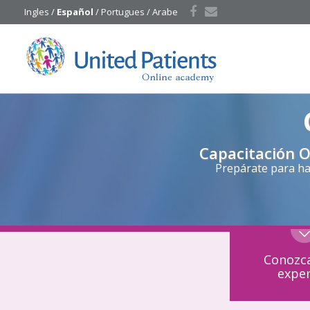
Ingles
 / 
Español
 / 
Portugues
 / 
Arabe
Capacitación O
Prepárate para ha
Conozca
expe