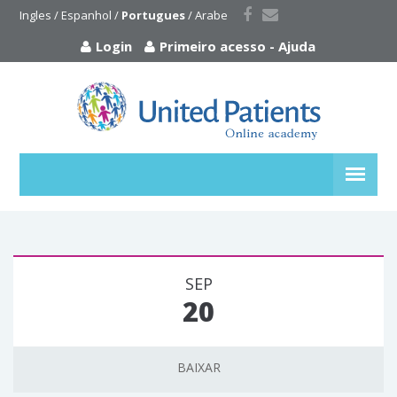
Ingles
 / 
Espanhol
 / 
Portugues
 / 
Arabe
Login
Primeiro acesso
-
Ajuda
SEP
20
BAIXAR