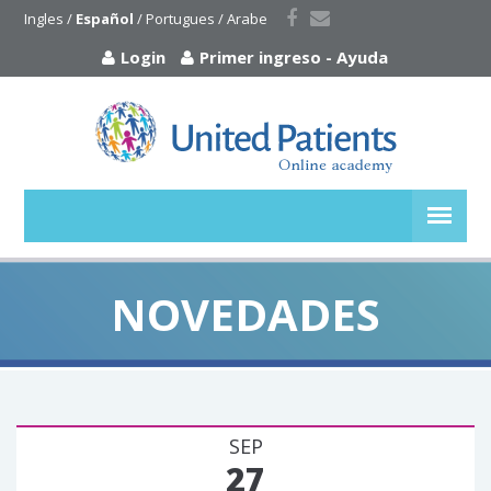
Ingles
 / 
Español
 / 
Portugues
 / 
Arabe
Login
Primer ingreso
-
Ayuda
NOVEDADES
SEP
27