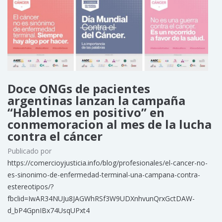
Doce ONGs de pacientes
argentinas lanzan la campaña
“Hablemos en positivo” en
conmemoracion al mes de la lucha
contra el cáncer
Publicado por
https://comercioyjusticia.info/blog/profesionales/el-cancer-no-
es-sinonimo-de-enfermedad-terminal-una-campana-contra-
estereotipos/?
fbclid=IwAR34NUJu8JAGWhRSf3W9UDXnhvunQrxGctDAW-
d_bP4GpnIBx74UsqUPxt4